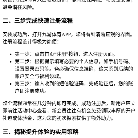
避免潜在风险。
二、三步完成快速注册流程
安装成功后，打开九游体育APP，您将看到清晰直观的界面。
注册流程设计得极为简便：
第一步：点击首页“注册”按钮，进入注册页面。
第二步：根据提示填写必要的个人信息，如手机号码、
设置登录密码等。务必确保信息准确，这关系到后续的
账户安全与福利领取。
第三步：输入收到的短信验证码，完成验证后，您的账
户即注册成功。
整个流程通常在几分钟内即可完成。成功注册后，新用户应立
即前往活动中心查看，新会员往往有机会免费领取丰厚的开户
礼包或体验金，这为您的初次探索提供了额外助力。
三、揭秘提升体验的实用策略