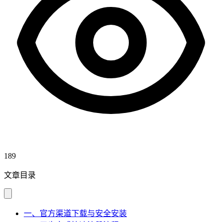
189
文章目录
一、官方渠道下载与安全安装