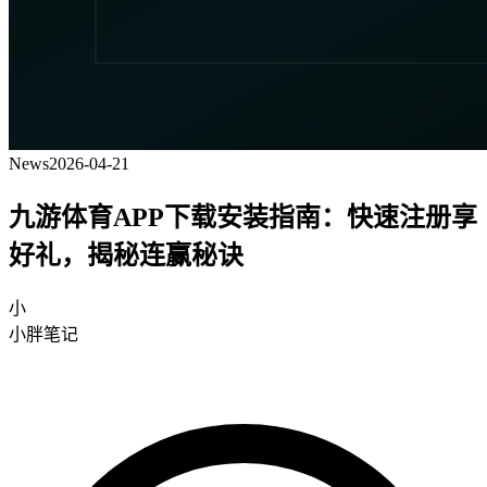
News
2026-04-21
九游体育APP下载安装指南：快速注册享
好礼，揭秘连赢秘诀
小
小胖笔记