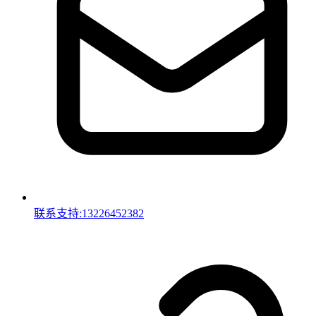
联系支持:13226452382