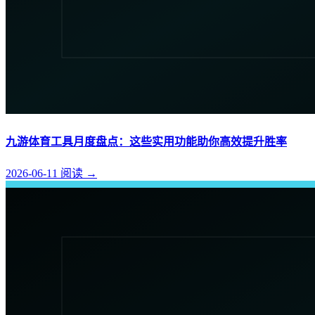
九游体育工具月度盘点：这些实用功能助你高效提升胜率
2026-06-11
阅读
→