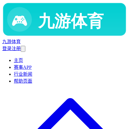
九游体育
登录
注册
主页
赛事APP
行业新闻
帮助页面