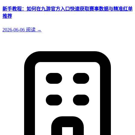
新手教程：如何在九游官方入口快速获取赛事数据与精准红单
推荐
2026-06-06
阅读
→