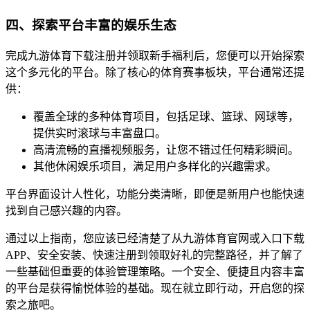
四、探索平台丰富的娱乐生态
完成九游体育下载注册并领取新手福利后，您便可以开始探索
这个多元化的平台。除了核心的体育赛事板块，平台通常还提
供：
覆盖全球的多种体育项目，包括足球、篮球、网球等，
提供实时滚球与丰富盘口。
高清流畅的直播视频服务，让您不错过任何精彩瞬间。
其他休闲娱乐项目，满足用户多样化的兴趣需求。
平台界面设计人性化，功能分类清晰，即便是新用户也能快速
找到自己感兴趣的内容。
通过以上指南，您应该已经清楚了从九游体育官网或入口下载
APP、安全安装、快速注册到领取好礼的完整路径，并了解了
一些基础但重要的体验管理策略。一个安全、便捷且内容丰富
的平台是获得愉悦体验的基础。现在就立即行动，开启您的探
索之旅吧。