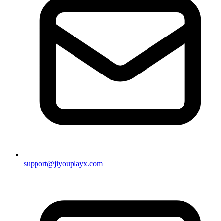
support@jiyouplayx.com