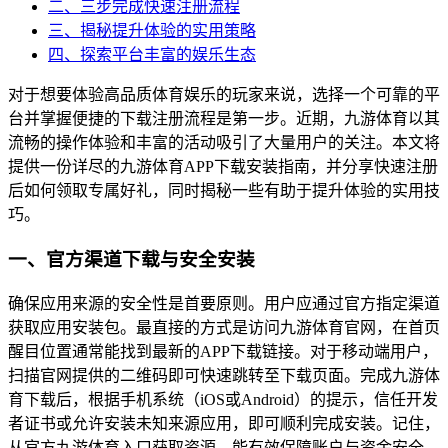
二、三步完成快速注册流程
三、揭秘提升体验的实用策略
四、探索平台丰富的娱乐生态
对于想要体验高品质体育娱乐的玩家来说，选择一个可靠的平
台并掌握便捷的下载注册流程是第一步。近期，九游体育以其
流畅的操作体验和丰富的活动吸引了大量用户的关注。本文将
提供一份详尽的九游体育APP下载安装指南，并分享快速注册
后如何领取专属好礼，同时揭秘一些有助于提升体验的实用技
巧。
一、官方渠道下载与安全安装
确保应用来源的安全性是首要原则。用户应通过官方指定渠道
获取应用安装包。最直接的方式是访问九游体育官网，在首页
醒目位置通常能找到最新的APP下载链接。对于移动端用户，
扫描官网提供的二维码即可快速跳转至下载页面。完成九游体
育下载后，根据手机系统（iOS或Android）的提示，信任开发
者证书或允许安装未知来源应用，即可顺利完成安装。记住，
从官方九游体育入口获取资源，能有效保障账户与资金安全，