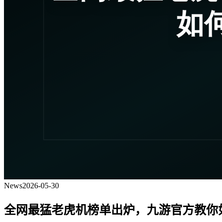
News
2026-05-30
全网最猛老虎机榜单出炉，九游官方教你