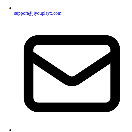
support@jiyouplayx.com