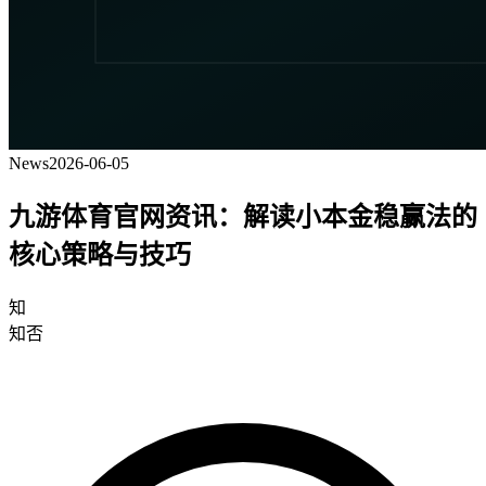
News
2026-06-05
九游体育官网资讯：解读小本金稳赢法的
核心策略与技巧
知
知否