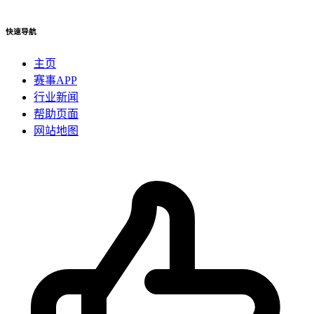
快速导航
主页
赛事APP
行业新闻
帮助页面
网站地图