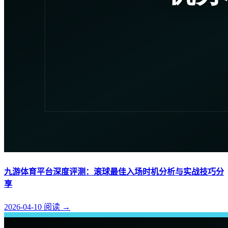
九游体育平台深度评测：滚球最佳入场时机分析与实战技巧分
享
2026-04-10
阅读
→