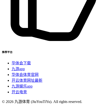
推荐平台
华体会下载
九游app
华体会体育官网
开云体育网址最新
九游娱乐app
开云电竞
© 2026 九游体育 (JiuYouTiYu). All rights reserved.