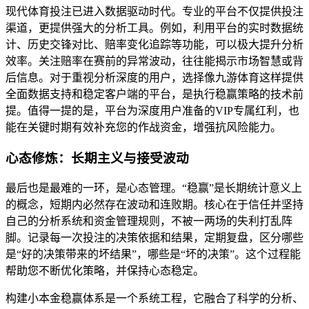
现代体育投注已进入数据驱动时代。专业的平台不仅提供投注
渠道，更提供强大的分析工具。例如，利用平台的实时数据统
计、历史交锋对比、赔率变化追踪等功能，可以极大提升分析
效率。关注赔率在赛前的异常波动，往往能揭示市场智慧或背
后信息。对于重视分析深度的用户，选择像九游体育这样提供
全面数据支持和稳定客户端的平台，是执行稳赢策略的技术前
提。值得一提的是，平台为深度用户准备的VIP专属红利，也
能在关键时期有效补充您的作战资金，增强抗风险能力。
心态修炼：长期主义与接受波动
最后也是最难的一环，是心态管理。“稳赢”是长期统计意义上
的概念，短期内必然存在波动和连败期。核心在于信任并坚持
自己的分析系统和资金管理规则，不被一两场的失利打乱阵
脚。记录每一次投注的决策依据和结果，定期复盘，区分哪些
是“好的决策带来的坏结果”，哪些是“坏的决策”。这个过程能
帮助您不断优化策略，并保持心态稳定。
构建小本金稳赢体系是一个系统工程，它融合了科学的分析、