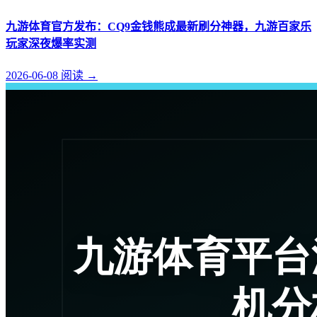
九游体育官方发布：CQ9金钱熊成最新刷分神器，九游百家乐
玩家深夜爆率实测
2026-06-08
阅读
→