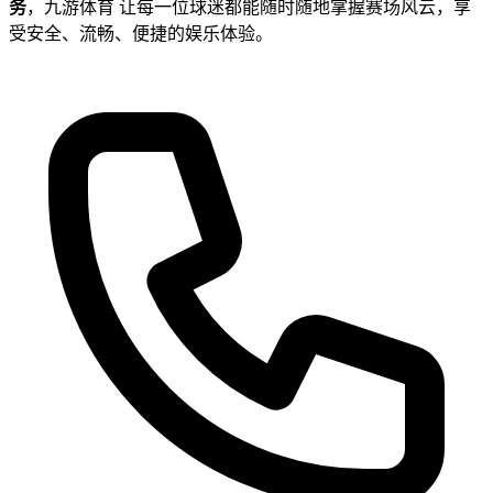
务
，九游体育 让每一位球迷都能随时随地掌握赛场风云，享
受安全、流畅、便捷的娱乐体验。