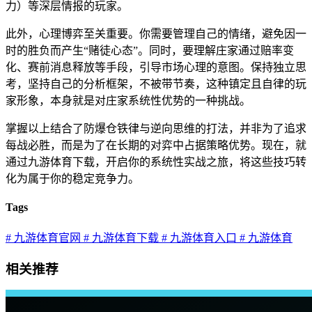
力）等深层情报的玩家。
此外，心理博弈至关重要。你需要管理自己的情绪，避免因一
时的胜负而产生“赌徒心态”。同时，要理解庄家通过赔率变
化、赛前消息释放等手段，引导市场心理的意图。保持独立思
考，坚持自己的分析框架，不被带节奏，这种镇定且自律的玩
家形象，本身就是对庄家系统性优势的一种挑战。
掌握以上结合了防爆仓铁律与逆向思维的打法，并非为了追求
每战必胜，而是为了在长期的对弈中占据策略优势。现在，就
通过九游体育下载，开启你的系统性实战之旅，将这些技巧转
化为属于你的稳定竞争力。
Tags
# 九游体育官网
# 九游体育下载
# 九游体育入口
# 九游体育
相关推荐