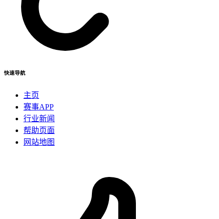
快速导航
主页
赛事APP
行业新闻
帮助页面
网站地图