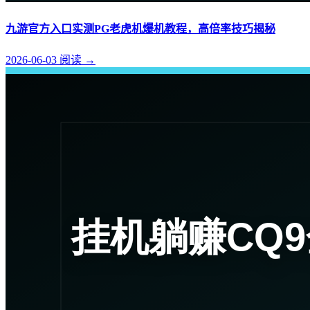
九游官方入口实测PG老虎机爆机教程，高倍率技巧揭秘
2026-06-03
阅读
→