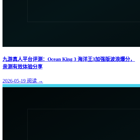
九游真人平台评测：Ocean King 3 海洋王3加强版波浪爆分，
亲测有效体验分享
2026-05-19
阅读
→