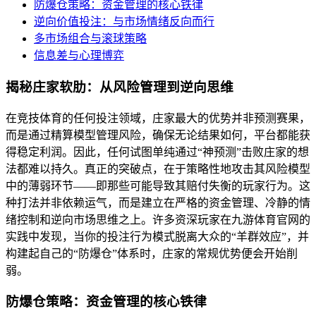
防爆仓策略：资金管理的核心铁律
逆向价值投注：与市场情绪反向而行
多市场组合与滚球策略
信息差与心理博弈
揭秘庄家软肋：从风险管理到逆向思维
在竞技体育的任何投注领域，庄家最大的优势并非预测赛果，
而是通过精算模型管理风险，确保无论结果如何，平台都能获
得稳定利润。因此，任何试图单纯通过“神预测”击败庄家的想
法都难以持久。真正的突破点，在于策略性地攻击其风险模型
中的薄弱环节——即那些可能导致其赔付失衡的玩家行为。这
种打法并非依赖运气，而是建立在严格的资金管理、冷静的情
绪控制和逆向市场思维之上。许多资深玩家在九游体育官网的
实践中发现，当你的投注行为模式脱离大众的“羊群效应”，并
构建起自己的“防爆仓”体系时，庄家的常规优势便会开始削
弱。
防爆仓策略：资金管理的核心铁律