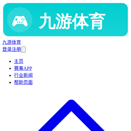
九游体育
登录
注册
主页
赛事APP
行业新闻
帮助页面