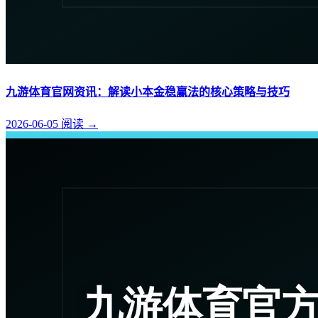
九游体育官网资讯：解读小本金稳赢法的核心策略与技巧
2026-06-05
阅读
→