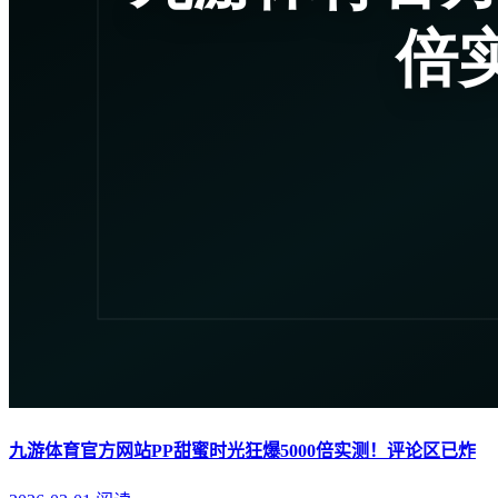
九游体育官方网站PP甜蜜时光狂爆5000倍实测！评论区已炸