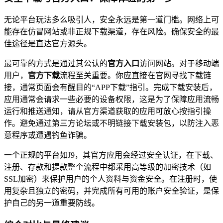
无论平台玩法多么吸引人，安全永远是第一道门槛。网络上可
能存在仿冒网站或非正规下载渠道，存在风险。确保安全的最
佳途径是直达官方源头。
最可靠的方式是通过其公认的
官方入口
访问网站。对于移动端
用户，
官方下载
流程至关重要。你应直接在官网寻找下载链
接，通常页面会有醒目的“APP下载”指引。完成下载安装后，
应用通常会请求一些必要的设备权限，这是为了保障应用流畅
运行和推送通知，请从官方渠道获取的应用可放心按指引操
作。避免通过第三方论坛或不明链接下载安装包，以防注入恶
意程序或遭遇钓鱼诈骗。
一个正规的平台如J9，其官方应用会经过安全认证，在下载、
注册、存款和提款整个流程中都采用高等级的加密技术（如
SSL加密）来保护用户的个人资料与资金安全。在注册时，使
用复杂且独立的密码，并完成所有可用的账户安全验证，是保
护自己的另一道重要防线。