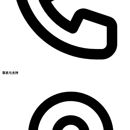
联系与支持