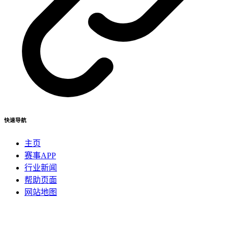
快速导航
主页
赛事APP
行业新闻
帮助页面
网站地图